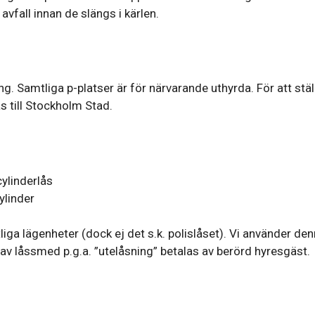
vfall innan de slängs i kärlen.
ng. Samtliga p-platser är för närvarande uthyrda. För att stäl
s till Stockholm Stad.
cylinderlås
ylinder
liga lägenheter (dock ej det s.k. polislåset). Vi använder
av låssmed p.g.a. ”utelåsning” betalas av berörd hyresgäst.