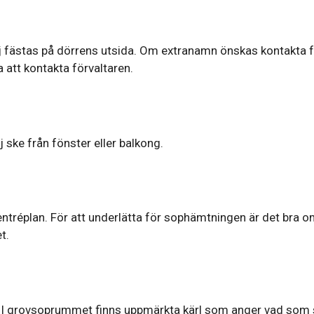
j fästas på dörrens utsida. Om extranamn önskas kontakta fö
a att kontakta förvaltaren.
 ske från fönster eller balkong.
entréplan. För att underlätta för sophämtningen är det bra o
t.
 grovsoprummet finns uppmärkta kärl som anger vad som skal