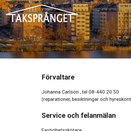
Hoppa
till
innehåll
Förvaltare
Johanna Carlson , tel 08-440 20 50
(reparationer, besiktningar och hyreskon
Service och felanmälan
Fastighetsskötare: