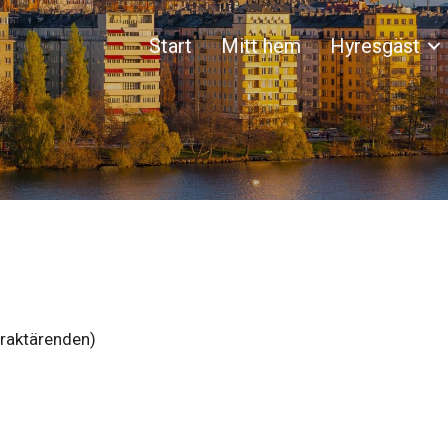
Start
Mitt hem
Hyresgäst
traktärenden)