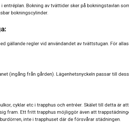
 i entréplan. Bokning av tvättider sker på bokningstavlan som
låsbar bokningscylinder.
ga:
ed gällande regler vid användandet av tvättstugan. För allas 
anet (ingång från gården). Lägenhetsnyckeln passar till de
ulkor, cyklar etc i trapphus och entréer. Skälet till detta är 
ig fram. Ett fritt trapphus möjliggör även att trappstädninge
urdörren, inte i trapphuset där de försvårar städningen.