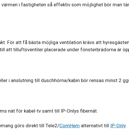
å värmen i fastigheten så effektiv som möjlighet bör man tänk
äkt. För att få bästa möjliga ventilation krävs att hyresgäs
r till att tilluftsventiler placerade under fönsterbrädorna är ö
er i anslutning till duschhörna/kabin bör rensas minst 2 ggr
s nät för kabel-tv samt till IP-Onlys fibernät.
ang görs direkt till Tele2/
ComHem
alternativt till
IP-Only
.